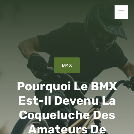
Aller
au
contenu
BMX
Pourquoi Le BMX
Est-Il Devenu La
Coqueluche Des
Amateurs De