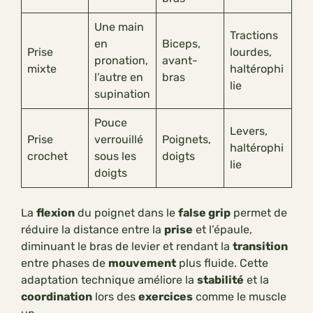
Une main
Tractions
en
Biceps,
Prise
lourdes,
pronation,
avant-
mixte
haltérophi
l’autre en
bras
lie
supination
Pouce
Levers,
Prise
verrouillé
Poignets,
haltérophi
crochet
sous les
doigts
lie
doigts
La
flexion
du poignet dans le
false grip
permet de
réduire la distance entre la
prise
et l’épaule,
diminuant le bras de levier et rendant la
transition
entre phases de
mouvement
plus fluide. Cette
adaptation technique améliore la
stabilité
et la
coordination
lors des
exercices
comme le muscle