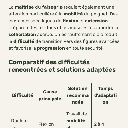
La
maîtrise
du
falsegrip
requiert également une
attention particulière à la
mobilité
du poignet. Des
exercices spécifiques de
flexion
et
extension
préparent les tendons et les muscles à supporter la
sollicitation
accrue. Un échauffement ciblé réduit
la
difficulté
de transition vers des figures avancées
et favorise la
progression
en toute sécurité.
Comparatif des difficultés
rencontrées et solutions adaptées
Solution
Temps
Cause
Difficulté
recomma
d’adaptati
principale
ndée
on
Travail de
Douleur
mobilité
Flexion
2 à 4
au
et