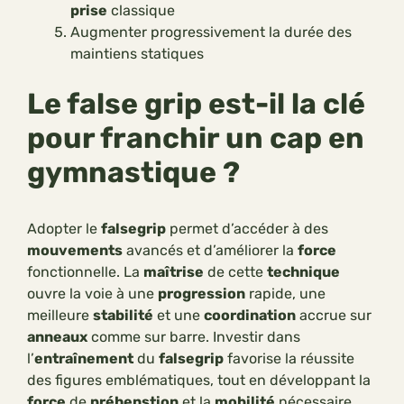
prise
classique
Augmenter progressivement la durée des
maintiens statiques
Le false grip est-il la clé
pour franchir un cap en
gymnastique ?
Adopter le
falsegrip
permet d’accéder à des
mouvements
avancés et d’améliorer la
force
fonctionnelle. La
maîtrise
de cette
technique
ouvre la voie à une
progression
rapide, une
meilleure
stabilité
et une
coordination
accrue sur
anneaux
comme sur barre. Investir dans
l’
entraînement
du
falsegrip
favorise la réussite
des figures emblématiques, tout en développant la
force
de
préhenstion
et la
mobilité
nécessaire