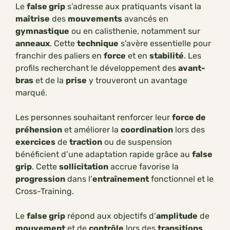
Le
false grip
s’adresse aux pratiquants visant la
maîtrise
des
mouvements
avancés en
gymnastique
ou en calisthenie, notamment sur
anneaux
. Cette
technique
s’avère essentielle pour
franchir des paliers en
force
et en
stabilité
. Les
profils recherchant le développement des
avant-
bras
et de la
prise
y trouveront un avantage
marqué.
Les personnes souhaitant renforcer leur
force de
préhension
et améliorer la
coordination
lors des
exercices
de
traction
ou de suspension
bénéficient d’une adaptation rapide grâce au
false
grip
. Cette
sollicitation
accrue favorise la
progression
dans l’
entraînement
fonctionnel et le
Cross-Training.
Le
false grip
répond aux objectifs d’
amplitude
de
mouvement
et de
contrôle
lors des
transitions