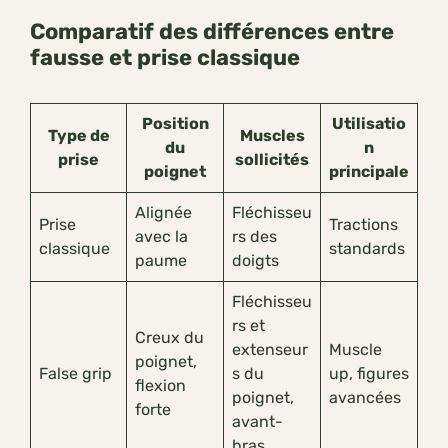
Comparatif des différences entre
fausse et prise classique
Position
Utilisatio
Type de
Muscles
du
n
prise
sollicités
poignet
principale
Alignée
Fléchisseu
Prise
Tractions
avec la
rs des
classique
standards
paume
doigts
Fléchisseu
rs et
Creux du
extenseur
Muscle
poignet,
False grip
s du
up, figures
flexion
poignet,
avancées
forte
avant-
bras