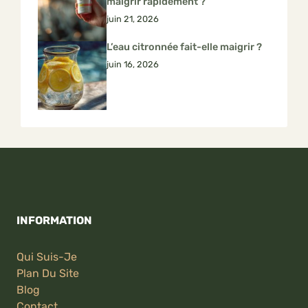
maigrir rapidement ?
juin 21, 2026
L’eau citronnée fait-elle maigrir ?
juin 16, 2026
INFORMATION
Qui Suis-Je
Plan Du Site
Blog
Contact