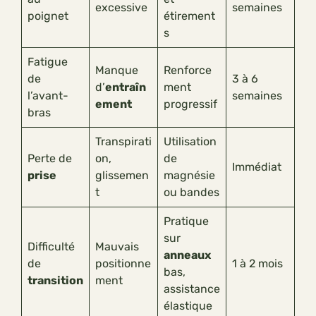
excessive
semaines
poignet
étirement
s
Fatigue
Manque
Renforce
de
3 à 6
d’
entraîn
ment
l’avant-
semaines
ement
progressif
bras
Transpirati
Utilisation
Perte de
on,
de
Immédiat
prise
glissemen
magnésie
t
ou bandes
Pratique
sur
Difficulté
Mauvais
anneaux
de
positionne
1 à 2 mois
bas,
transition
ment
assistance
élastique