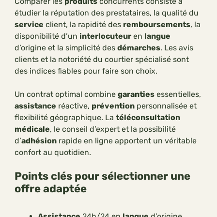
Comparer les
produits
concurrents consiste à
étudier la réputation des prestataires, la qualité du
service
client, la rapidité des
remboursements
, la
disponibilité d’un
interlocuteur
en
langue
d’origine et la simplicité des
démarches
. Les avis
clients et la notoriété du courtier spécialisé sont
des indices fiables pour faire son choix.
Un contrat optimal combine
garanties
essentielles,
assistance
réactive,
prévention
personnalisée et
flexibilité géographique. La
téléconsultation
médicale
, le conseil d’expert et la possibilité
d’
adhésion
rapide en ligne apportent un véritable
confort au quotidien.
Points clés pour sélectionner une
offre adaptée
Assistance
24h/24 en
langue
d’origine